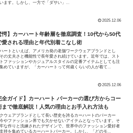
います。しかし、一方で「ダサい」...
2025.12.06
驚愕】カーハート年齢層を徹底調査！10代から50代
で愛される理由と年代別着こなし術
ハートといえば、アメリカ発の老舗ワークウェアブランドとし
その丈夫さと機能性で長年愛され続けています。近年では、スト
トファッションやカジュアルスタイルの定番アイテムとしても注
集めていますが、「カーハートって何歳くらいの人が着て...
2025.12.06
完全ガイド】カーハート パーカーの選び方からコー
術まで徹底解説！人気の理由とお手入れ方法も
クウェアブランドとして長い歴史を誇るカーハートのパーカー
今やファッション界でも欠かせないアイテムとなっています。そ
牢な作りと洗練されたデザインで、世界中のファッション愛好者
支持を集めているカーハートパーカー。しかし、「どのモ...