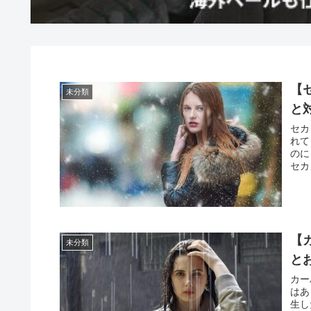
【
未分類
と
セカ
れて
のに
セカ
【
未分類
と
カー
はあ
生し