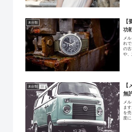
【
未分類
功
メル
れで
の古
や、
【
未分類
無
メル
ます
を売
度に