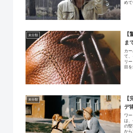
めて
【
未分類
ま
カー
て、
リー
目を
【
未分類
デ
ワー
は、
の堅
から