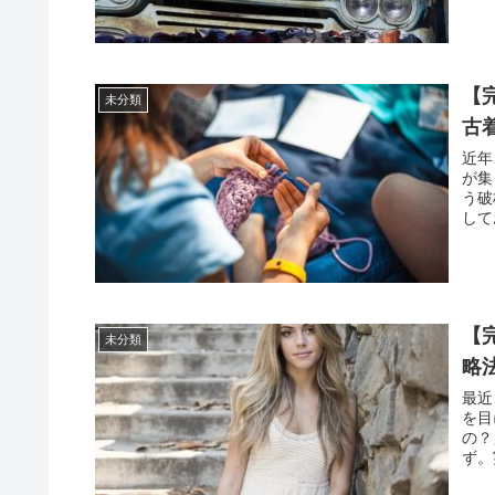
【
未分類
古
近年
が集
う破
して
【
未分類
略
最近
を目
の？
ず。