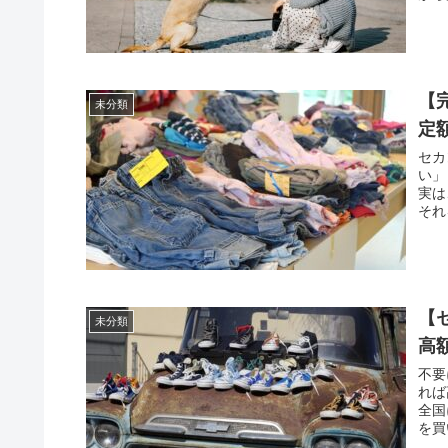
【
未分類
定
セカ
い」
実は
それ
【
未分類
高
不要
れば
全国
を買