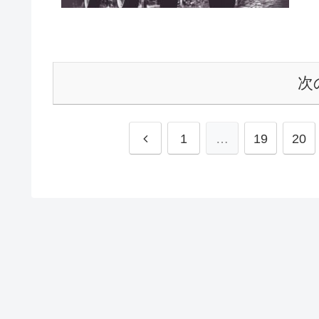
次
前
1
…
19
20
へ