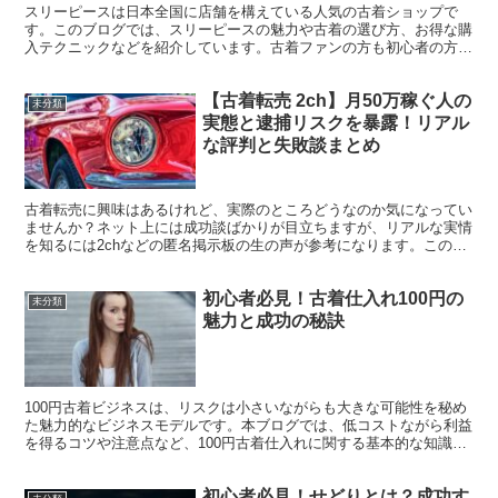
スリーピースは日本全国に店舗を構えている人気の古着ショップで
す。このブログでは、スリーピースの魅力や古着の選び方、お得な購
入テクニックなどを紹介しています。古着ファンの方も初心者の方
も、スリーピースの世界を楽しく学べるはずです。 1. スリ...
【古着転売 2ch】月50万稼ぐ人の
未分類
実態と逮捕リスクを暴露！リアル
な評判と失敗談まとめ
古着転売に興味はあるけれど、実際のところどうなのか気になってい
ませんか？ネット上には成功談ばかりが目立ちますが、リアルな実情
を知るには2chなどの匿名掲示板の生の声が参考になります。このブ
ログでは、2chで語られている古着転売の本音や評判か...
初心者必見！古着仕入れ100円の
未分類
魅力と成功の秘訣
100円古着ビジネスは、リスクは小さいながらも大きな可能性を秘め
た魅力的なビジネスモデルです。本ブログでは、低コストながら利益
を得るコツや注意点など、100円古着仕入れに関する基本的な知識を
分かりやすく解説しています。古着ビジネスに興味があ...
初心者必見！せどりとは？成功す