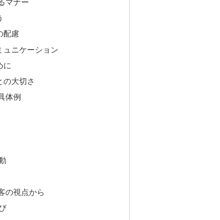
れるマナー
う
の配慮
コミュニケーション
めに
ことの大切さ
の具体例
動
連客の視点から
び