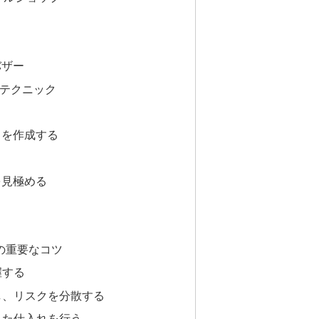
バザー
れテクニック
トを作成する
る
を見極める
う
つの重要なコツ
握する
化し、リスクを分散する
した仕入れを行う